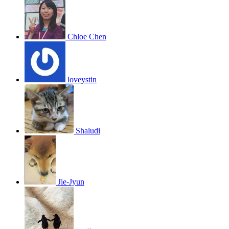
Chloe Chen
loveystin
Shaludi
Jie-Jyun