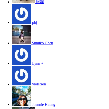
阿喵
pbj
Sumiko Chen
Lynn。
violetson
Joannie Huang