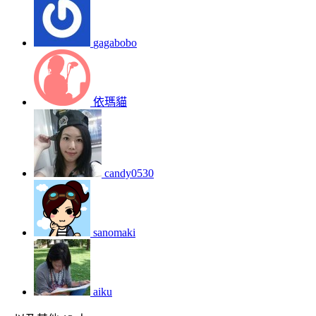
gagabobo
依瑪貓
candy0530
sanomaki
aiku